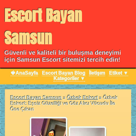
Escort Bayan
Samsun
Güvenli ve kaliteli bir buluşma deneyimi
için Samsun Escort sitemizi tercih edin!
🍓AnaSayfa
Escort Bayan Blog
İletişım
Etiket ▼
Kategoriler ▼
Escort Bayan Samsun
»
Özbek Eskort
»
Özbek
Eskort: Eşsiz Güzelliği ve Göz Alıcı Vücudu İle
Öne Çıkan