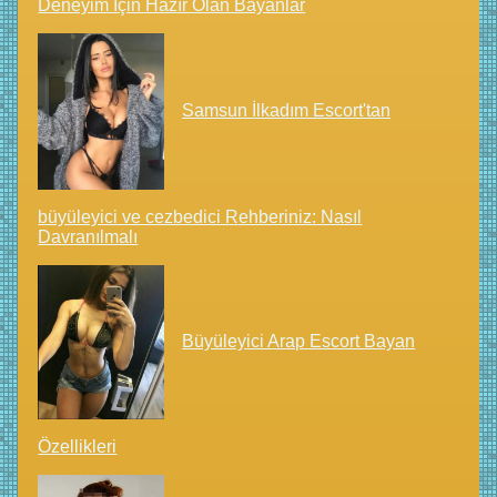
Deneyim İçin Hazır Olan Bayanlar
Samsun İlkadım Escort'tan
büyüleyici ve cezbedici Rehberiniz: Nasıl
Davranılmalı
Büyüleyici Arap Escort Bayan
Özellikleri