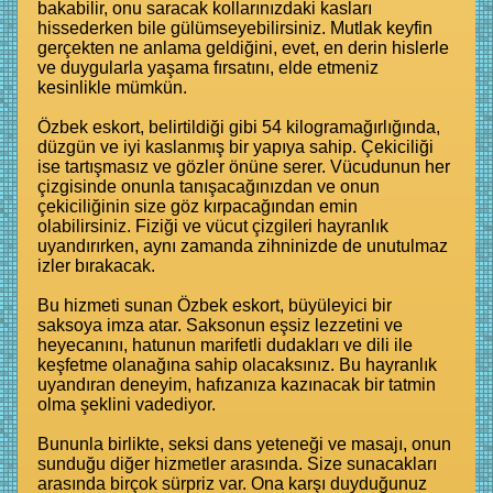
bakabilir, onu saracak kollarınızdaki kasları
hissederken bile gülümseyebilirsiniz. Mutlak keyfin
gerçekten ne anlama geldiğini, evet, en derin hislerle
ve duygularla yaşama fırsatını, elde etmeniz
kesinlikle mümkün.
Özbek eskort, belirtildiği gibi 54 kilogramağırlığında,
düzgün ve iyi kaslanmış bir yapıya sahip. Çekiciliği
ise tartışmasız ve gözler önüne serer. Vücudunun her
çizgisinde onunla tanışacağınızdan ve onun
çekiciliğinin size göz kırpacağından emin
olabilirsiniz. Fiziği ve vücut çizgileri hayranlık
uyandırırken, aynı zamanda zihninizde de unutulmaz
izler bırakacak.
Bu hizmeti sunan Özbek eskort, büyüleyici bir
saksoya imza atar. Saksonun eşsiz lezzetini ve
heyecanını, hatunun marifetli dudakları ve dili ile
keşfetme olanağına sahip olacaksınız. Bu hayranlık
uyandıran deneyim, hafızanıza kazınacak bir tatmin
olma şeklini vadediyor.
Bununla birlikte, seksi dans yeteneği ve masajı, onun
sunduğu diğer hizmetler arasında. Size sunacakları
arasında birçok sürpriz var. Ona karşı duyduğunuz