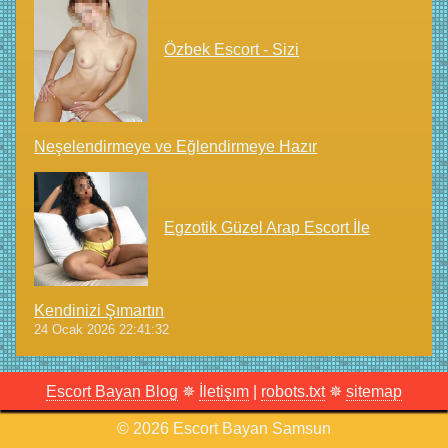
Özbek Escort - Sizi
Neşelendirmeye ve Eğlendirmeye Hazır
Egzotik Güzel Arap Escort İle
Kendinizi Şımartın
24 Ocak 2026 22:41:32
Escort Bayan Blog
✵
İletişım
|
robots.txt
✵
sitemap
©
2026
Escort Bayan Samsun